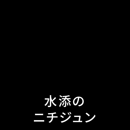
水
添
の
ニ
チ
ジ
ュ
ン